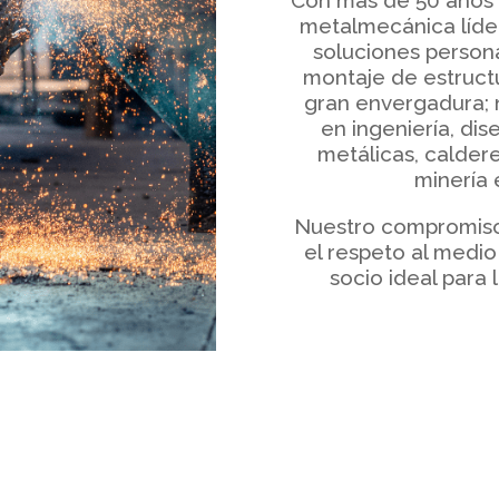
Con más de 50 años 
metalmecánica líder
soluciones persona
montaje de estruct
gran envergadura; n
en ingeniería, dis
metálicas, caldere
minería 
Nuestro compromiso 
el respeto al medi
socio ideal para 